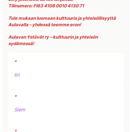
Tilinumero: FI63 4108 0010 4130 71
Tule mukaan luomaan kulttuuria ja yhteisöllisyyttä
Aulavalla – yhdessä teemme eron!
Aulavan Ystävät ry – kulttuurin ja yhteisön
sydämessä!
*
Iiri
*
Siem
*