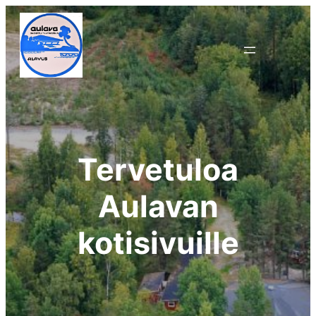
Siirry
sisältöön
Tervetuloa
Aulavan
kotisivuille