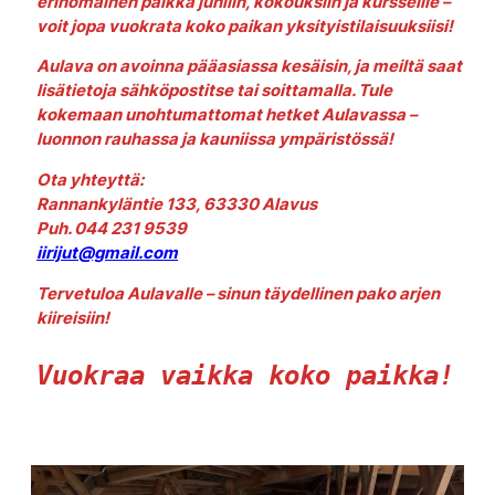
erinomainen paikka juhliin, kokouksiin ja kursseille –
voit jopa vuokrata koko paikan yksityistilaisuuksiisi!
Aulava on avoinna pääasiassa kesäisin, ja meiltä saat
lisätietoja sähköpostitse tai soittamalla. Tule
kokemaan unohtumattomat hetket Aulavassa –
luonnon rauhassa ja kauniissa ympäristössä!
Ota yhteyttä:
Rannankyläntie 133, 63330 Alavus
Puh. 044 231 9539
iirijut@gmail.com
Tervetuloa Aulavalle – sinun täydellinen pako arjen
kiireisiin!
Vuokraa vaikka koko paikka!