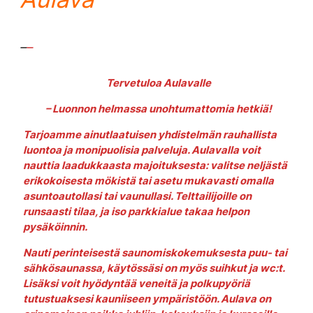
–
–
Tervetuloa Aulavalle
– Luonnon helmassa unohtumattomia hetkiä!
Tarjoamme ainutlaatuisen yhdistelmän rauhallista
luontoa ja monipuolisia palveluja. Aulavalla voit
nauttia laadukkaasta majoituksesta: valitse neljästä
erikokoisesta mökistä tai asetu mukavasti omalla
asuntoautollasi tai vaunullasi. Telttailijoille on
runsaasti tilaa, ja iso parkkialue takaa helpon
pysäköinnin.
Nauti perinteisestä saunomiskokemuksesta puu- tai
sähkösaunassa, käytössäsi on myös suihkut ja wc:t.
Lisäksi voit hyödyntää veneitä ja polkupyöriä
tutustuaksesi kauniiseen ympäristöön. Aulava on