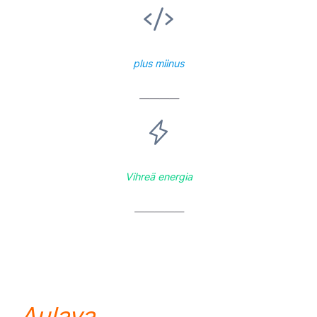
plus miinus
————
Vihreä energia
—————
Aulava