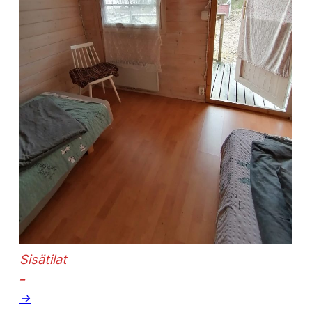
Sisätilat
–
→