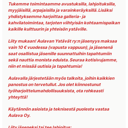
Tukemme toimintaamme avustuksilla, lahjoituksilla,
myyjäisillä, arpajaisilla ja varainkeräyksillä. Lisäksi
yhdistyksemme harjoittaa galleria- ja
kahvilatoimintaa, tarjoten viihtyisän kohtaamispaikan
kaikille kulttuurin ja yhteisön ystäville.
Liity mukaan! Aulavan Ystävät ry:n jäsenyys maksaa
vain 10 € vuodessa (vapusta vappuun), ja jäsenenä
saat osallistua jäsenille suunnattuihin tapahtumiin
sekä nauttia monista eduista. Seuraa kotisivujamme,
niin et missää uutisia ja tapahtumia!
Aulavalla järjestetään myös talkoita, joihin kaikkien
panostus on tervetullut. Jos olet kiinnostunut
työharjoittelumahdollisuuksista, ota rohkeasti
yhteyttä!
Käytännön asioista ja teknisestä puolesta vastaa
Aulava Oy.
Liity jäseneksi tai tee lahjoitus: