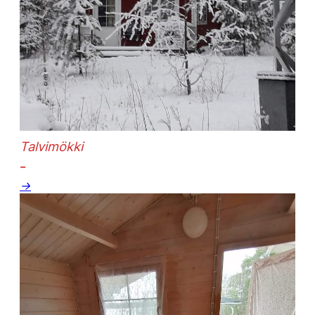
Talvimökki
–
→