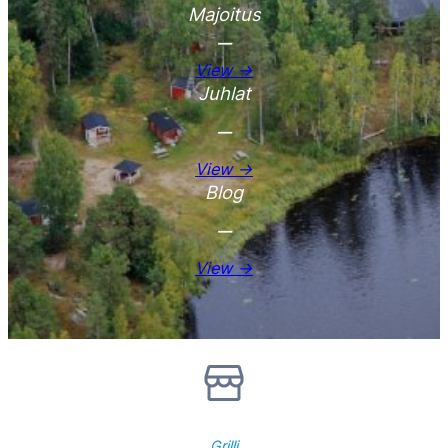
Majoitus
—
View →
Juhlat
—
View →
Blog
—
View →
Grilli